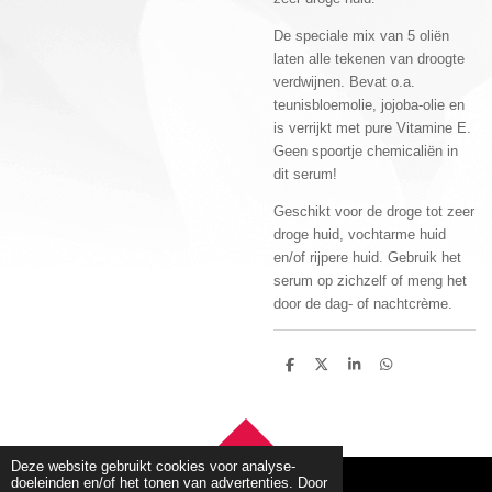
De speciale mix van 5 oliën
laten alle tekenen van droogte
verdwijnen. Bevat o.a.
teunisbloemolie, jojoba-olie en
is verrijkt met pure Vitamine E.
Geen spoortje chemicaliën in
dit serum!
Geschikt voor de droge tot zeer
droge huid, vochtarme huid
en/of rijpere huid. Gebruik het
serum op zichzelf of meng het
door de dag- of nachtcrème.
D
D
S
D
e
e
h
e
l
e
a
l
e
l
r
e
n
e
n
TOP
Deze website gebruikt cookies voor analyse-
doeleinden en/of het tonen van advertenties. Door