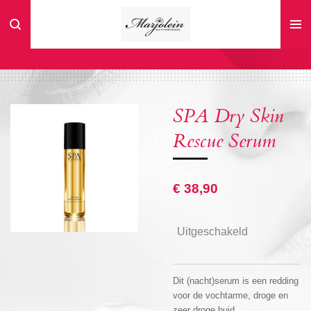
Ga
direct
naar
de
hoofdinhoud
SPA Dry Skin
Rescue Serum
€ 38,90
Uitgeschakeld
Dit (nacht)serum is een redding
voor de vochtarme, droge en
zeer droge huid.