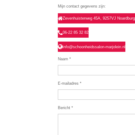
Mijn contact gegevens zijn:
Zevenhuisterweg 45A, 9257VJ Noardbur
06-22 85 32 82
info@schoonheidssalon-marjolein.nl
Naam *
E-mailadres *
Bericht *