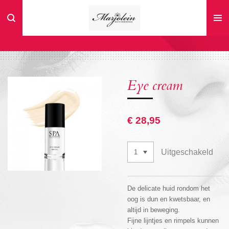
Ga
direct
naar
de
hoofdinhoud
Eye cream
€ 28,95
Uitgeschakeld
De delicate huid rondom het
oog is dun en kwetsbaar, en
altijd in beweging.
Fijne lijntjes en rimpels kunnen