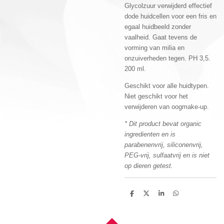
Glycolzuur verwijderd effectief
dode huidcellen voor een fris en
egaal huidbeeld zonder
vaalheid. Gaat tevens de
vorming van milia en
onzuiverheden tegen. PH 3,5.
200 ml.
Geschikt voor alle huidtypen.
Niet geschikt voor het
verwijderen van oogmake-up.
* Dit product bevat organic
ingredienten en is
parabenenvrij, siliconenvrij,
PEG-vrij, sulfaatvrij en is niet
op dieren getest.
D
D
S
D
e
e
h
e
l
e
a
l
e
l
r
e
n
e
n