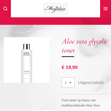
Ga
direct
naar
de
hoofdinhoud
Aloe vera glycolic
toner
€ 19,90
Uitgeschakeld
Pure toner op basis van
huidherstellende Aloe Vera.